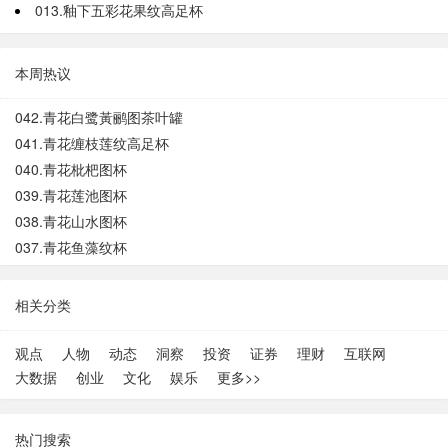
013.釉下五彩花果纹高足杯
本周热议
042.青花白鹭黃鹂图茶叶罐
041.青花缠枝莲纹高足杯
040.青花枇杷图杯
039.青花莲池图杯
038.青花山水图杯
037.青花鱼藻纹杯
相关分类
观点
人物
动态
洞察
投资
证券
理财
互联网
大数据
创业
文化
娱乐
更多>>
热门搜索