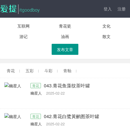
登入
注册
互联网
青花瓷
文化
游记
油画
散文
发布文章
青花
五彩
斗彩
青釉
043.青花鱼藻纹茶叶罐
青花
幽星人
2025-02-22
042.青花白鹭黃鹂图茶叶罐
青花
幽星人
2025-02-22