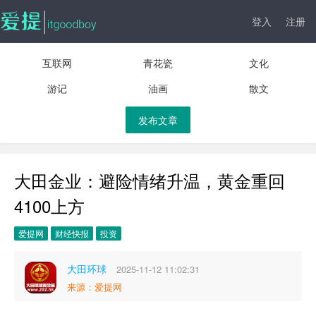
登入
注册
互联网
青花瓷
文化
游记
油画
散文
发布文章
大田金业：避险情绪升温，黄金重回
4100上方
爱提网
财经快报
投资
大田环球
2025-11-12 11:02:31
来源：爱提网