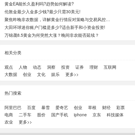
黄金EA能长久盈利吗?趋势如何解读?
伦敦金最少入金多少钱?最少只需30美元!
聚焦昨晚非农数据，详解黄金行情应对策略与交易风控要点
大田环球迷你账户门槛是多少?适合新手和小资金投资!
万锦晟8.5黄金为何突然大涨？晚间非农能否延续？
相关分类
观点
人物
动态
洞察
投资
证券
理财
互联网
大数据
创业
文化
娱乐
更多>>
热门搜索
阿里巴巴
百度
暴雪
爱奇艺
创业
草根
财经
彩票
电商
二手车
股价
国产手机
iphone
京东
科技媒体
农业
更多>>