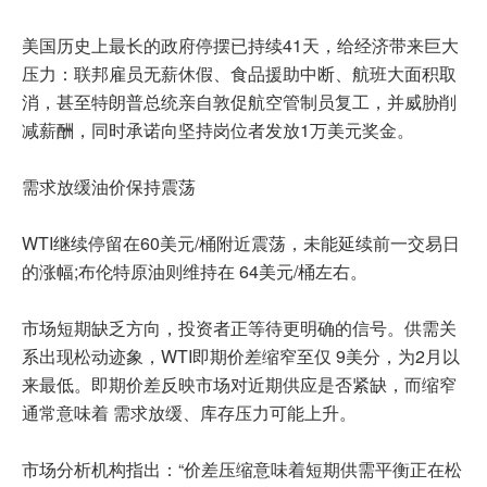
美国历史上最长的政府停摆已持续41天，给经济带来巨大
压力：联邦雇员无薪休假、食品援助中断、航班大面积取
消，甚至特朗普总统亲自敦促航空管制员复工，并威胁削
减薪酬，同时承诺向坚持岗位者发放1万美元奖金。
需求放缓油价保持震荡
WTI继续停留在60美元/桶附近震荡，未能延续前一交易日
的涨幅;布伦特原油则维持在 64美元/桶左右。
市场短期缺乏方向，投资者正等待更明确的信号。供需关
系出现松动迹象，WTI即期价差缩窄至仅 9美分，为2月以
来最低。即期价差反映市场对近期供应是否紧缺，而缩窄
通常意味着 需求放缓、库存压力可能上升。
市场分析机构指出：“价差压缩意味着短期供需平衡正在松