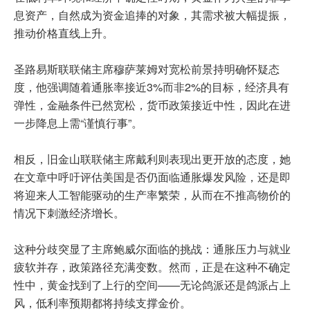
息资产，自然成为资金追捧的对象，其需求被大幅提振，
推动价格直线上升。
圣路易斯联联储主席穆萨莱姆对宽松前景持明确怀疑态
度，他强调随着通胀率接近3%而非2%的目标，经济具有
弹性，金融条件已然宽松，货币政策接近中性，因此在进
一步降息上需“谨慎行事”。
相反，旧金山联联储主席戴利则表现出更开放的态度，她
在文章中呼吁评估美国是否仍面临通胀爆发风险，还是即
将迎来人工智能驱动的生产率繁荣，从而在不推高物价的
情况下刺激经济增长。
这种分歧突显了主席鲍威尔面临的挑战：通胀压力与就业
疲软并存，政策路径充满变数。然而，正是在这种不确定
性中，黄金找到了上行的空间——无论鸽派还是鸽派占上
风，低利率预期都将持续支撑金价。