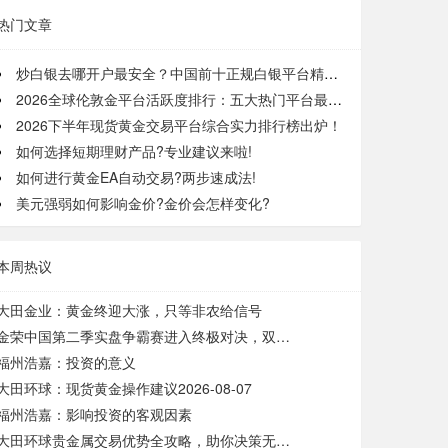
热门文章
炒白银去哪开户最安全？中国前十正规白银平台精选推荐！
2026全球伦敦金平台活跃度排行：五大热门平台最新名单揭晓！
2026下半年现货黄金交易平台综合实力排行榜出炉！
如何选择短期理财产品?专业建议来啦!
如何进行黄金EA自动交易?两步速成法!
美元强弱如何影响金价?金价会怎样变化?
本周热议
大田金业：黄金终迎大涨，只等非农给信号
金荣中国第二季实盘争霸赛进入终极对决，双榜竞逐彰显专业平台优势
福州浩嘉：‌投资的意义
大田环球：现货黄金操作建议2026-08-07
福州浩嘉：影响投资的客观因素
大田环球贵金属交易优势全攻略，助你决策无忧!