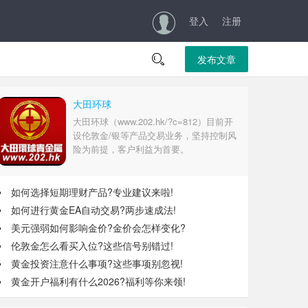
登入
注册

发布文章
大田环球
大田环球（www.202.hk/?c=812）目前开
设伦敦金/银等产品交易业务，坚持控制风
险为前提，客户利益为首要。
如何选择短期理财产品?专业建议来啦!
如何进行黄金EA自动交易?两步速成法!
美元强弱如何影响金价?金价会怎样变化?
伦敦金怎么看买入位?这些信号别错过!
黄金投资注意什么事项?这些事项别忽视!
黄金开户福利有什么2026?福利等你来领!