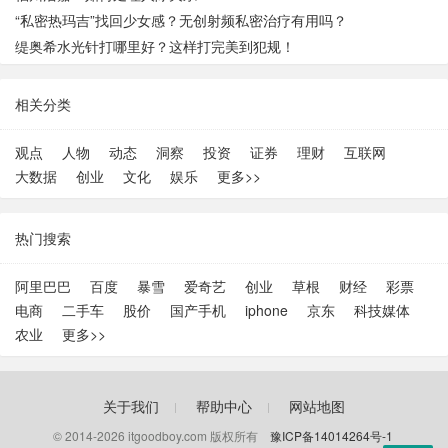
“私密热玛吉”找回少女感？无创射频私密治疗有用吗？
缇奥希水光针打哪里好？这样打完美到犯规！
相关分类
观点
人物
动态
洞察
投资
证券
理财
互联网
大数据
创业
文化
娱乐
更多>>
热门搜索
阿里巴巴
百度
暴雪
爱奇艺
创业
草根
财经
彩票
电商
二手车
股价
国产手机
iphone
京东
科技媒体
农业
更多>>
关于我们
帮助中心
网站地图
© 2014-
2026
itgoodboy.com 版权所有
豫ICP备14014264号-1