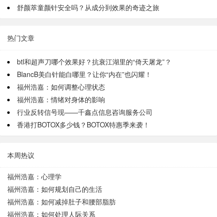
舒颜萃童颜针安全吗？从成分到效果的奇迹之旅
热门文章
btl和超声刀哪个效果好？抗衰江湖里的“倚天屠龙”？
BlancB美白针能白哪里？让你“内在”也闪耀！
福州浩嘉：如何调整心理状态
福州浩嘉：情绪对身体的影响
行业反转信号现——千鑫点信息咨询服务公司
香港打BOTOX多少钱？BOTOX特惠季来袭！
本周热议
福州浩嘉：心理学
福州浩嘉：如何规划自己的生活
福州浩嘉：如何减掉肚子和腰部脂肪
福州浩嘉：如何处理人际关系