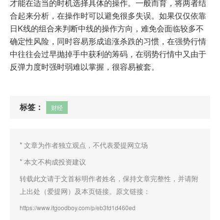
才能在适当的时机选择具体的操作。一般而育，将两者结
合起来分析，在操作时可以避免很多失误。如果仅仅依靠
日K线的组合来判断中线的操作方向，难免会面临较多不
确定性风险，同时容易形成追涨杀跌的习惯，在强势行情
中往往会过早抛掉手中获利的筹码，在弱势行情中又由于
反弹力度时强时弱难以掌握，很容易被套。
标签：
财经
* 文章为作者独立观点，不代表爱提网立场
* 本文不构成投资建议
转载此文请于文首标明作者姓名，保持文章完整性，并请附
上出处（爱提网）及本页链接。原文链接：
https://www.itgoodboy.com/p/eb3fd1d460ed