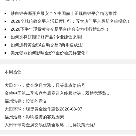
炒白银去哪开户最安全？中国前十正规白银平台精选推荐！
2026全球伦敦金平台活跃度排行：五大热门平台最新名单揭晓！
2026下半年现货黄金交易平台综合实力排行榜出炉！
如何选择短期理财产品?专业建议来啦!
如何进行黄金EA自动交易?两步速成法!
美元强弱如何影响金价?金价会怎样变化?
本周热议
大田金业：黄金终迎大涨，只等非农给信号
金荣中国第二季实盘争霸赛进入终极对决，双榜竞逐彰显专业平台优势
福州浩嘉：‌投资的意义
大田环球：现货黄金操作建议2026-08-07
福州浩嘉：影响投资的客观因素
大田环球贵金属交易优势全攻略，助你决策无忧!