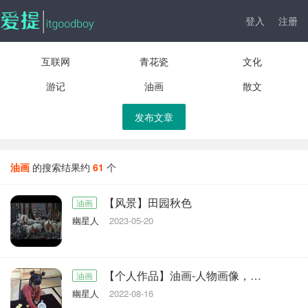
登入
注册
互联网
青花瓷
文化
游记
油画
散文
发布文章
油画
的搜索结果约
61
个
【风景】田园秋色
油画
幽星人
2023-05-20
【个人作品】油画-人物画像，40*50cm
油画
幽星人
2022-08-16