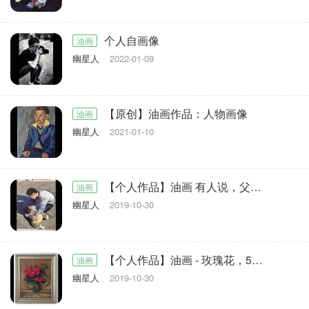
个人自画像
油画
幽星人
2022-01-09
【原创】油画作品：人物画像
油画
幽星人
2021-01-10
【个人作品】油画 有人说，父爱是什么……
油画
幽星人
2019-10-30
【个人作品】油画 - 玫瑰花，50*40cm
油画
幽星人
2019-10-30