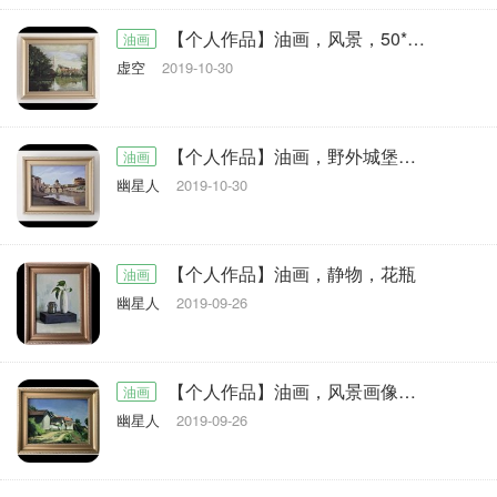
【个人作品】油画，风景，50*40cm
油画
虚空
2019-10-30
【个人作品】油画，野外城堡，40*30cm
油画
幽星人
2019-10-30
【个人作品】油画，静物，花瓶
油画
幽星人
2019-09-26
【个人作品】油画，风景画像，乡村
油画
幽星人
2019-09-26