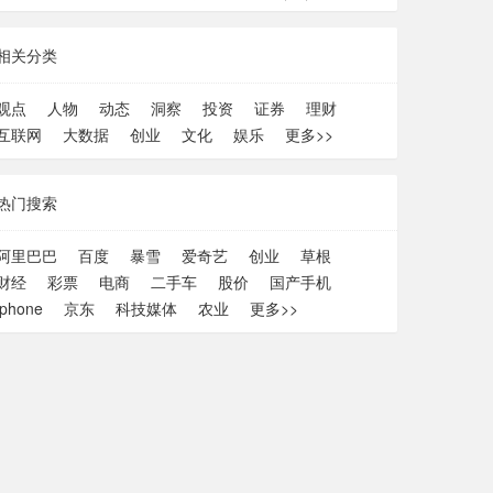
相关分类
观点
人物
动态
洞察
投资
证券
理财
互联网
大数据
创业
文化
娱乐
更多>>
热门搜索
阿里巴巴
百度
暴雪
爱奇艺
创业
草根
财经
彩票
电商
二手车
股价
国产手机
iphone
京东
科技媒体
农业
更多>>