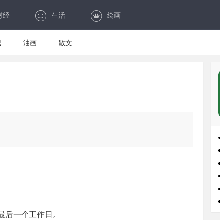
财经
生活
绘画
记
油画
散文
最后一个工作日。