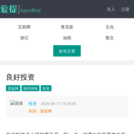
登入
注册
互联网
青花瓷
文化
游记
油画
散文
发布文章
良好投资
爱提网
财经快报
投资
投资
2026-06-17 15:20:55
来源：爱提网