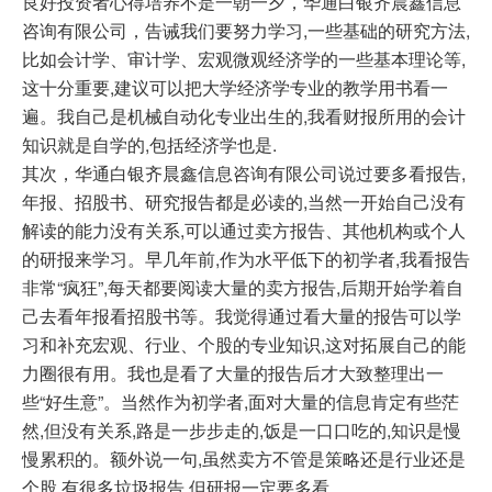
良好投资者心得培养不是一朝一夕，华通白银齐晨鑫信息
咨询有限公司，告诫我们要努力学习,一些基础的研究方法,
比如会计学、审计学、宏观微观经济学的一些基本理论等,
这十分重要,建议可以把大学经济学专业的教学用书看一
遍。我自己是机械自动化专业出生的,我看财报所用的会计
知识就是自学的,包括经济学也是.
其次，华通白银齐晨鑫信息咨询有限公司说过要多看报告,
年报、招股书、研究报告都是必读的,当然一开始自己没有
解读的能力没有关系,可以通过卖方报告、其他机构或个人
的研报来学习。早几年前,作为水平低下的初学者,我看报告
非常“疯狂”,每天都要阅读大量的卖方报告,后期开始学着自
己去看年报看招股书等。我觉得通过看大量的报告可以学
习和补充宏观、行业、个股的专业知识,这对拓展自己的能
力圈很有用。我也是看了大量的报告后才大致整理出一
些“好生意”。当然作为初学者,面对大量的信息肯定有些茫
然,但没有关系,路是一步步走的,饭是一口口吃的,知识是慢
慢累积的。额外说一句,虽然卖方不管是策略还是行业还是
个股,有很多垃圾报告,但研报一定要多看。