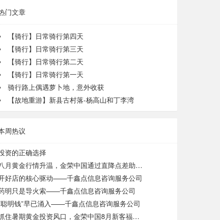
热门文章
【骑行】日常骑行第四天
【骑行】日常骑行第三天
【骑行】日常骑行第二天
【骑行】日常骑行第一天
骑行路上偶遇萝卜地，意外收获
【故地重游】新县古村落-杨高山和丁李湾
本周热议
投资的正确选择
八月黄金行情升温，金荣中国通过直降点差助力投资者以低成本布局
开好店的核心驱动——千鑫点信息咨询服务公司
药明只是导火索——千鑫点信息咨询服务公司
“聪明钱”早已涌入——千鑫点信息咨询服务公司
抓住暑期黄金投资风口，金荣中国8月新客福利更新，入场福利加码