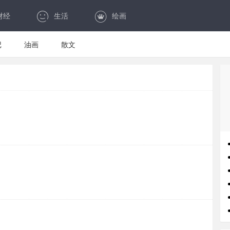
财经
生活
绘画
记
油画
散文