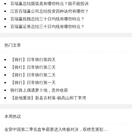
百瑞赢总结圆弧底有哪些特点？能不能投诉
江苏百瑞赢公司总结投资四种诀窍有哪些？
百瑞赢投顾总结三十日均线有哪些特点？
百瑞赢证券总结三十日均线有哪些特点？
热门文章
【骑行】日常骑行第四天
【骑行】日常骑行第三天
【骑行】日常骑行第二天
【骑行】日常骑行第一天
骑行路上偶遇萝卜地，意外收获
【故地重游】新县古村落-杨高山和丁李湾
本周热议
金荣中国第二季实盘争霸赛进入终极对决，双榜竞逐彰显专业平台优势