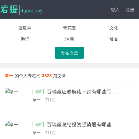
登入
注册
互联网
青花瓷
文化
游记
油画
散文
发布文章
章一
的个人专栏约
3323
篇文章
百瑞赢证券解读下跌有哪些亏损状态？
洞察
章一
7月前
百瑞赢总结投资强势股有哪些特点？能不能投诉
洞察
章一
7月前