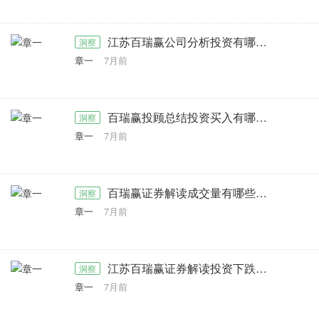
江苏百瑞赢公司分析投资有哪些k线形态？
洞察
章一
7月前
百瑞赢投顾总结投资买入有哪些基本原则？
洞察
章一
7月前
百瑞赢证券解读成交量有哪些指标？
洞察
章一
7月前
江苏百瑞赢证券解读投资下跌有哪些特点？
洞察
章一
7月前