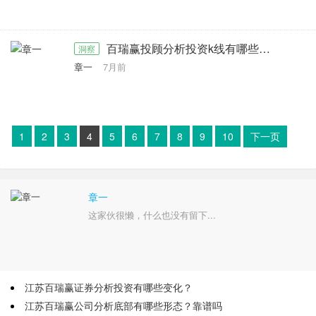
百瑞赢投顾分析投资k线有哪些形态？
洞察
章一
7月前
1
2
3
4
5
6
7
8
9
10
下一页
章一
这家伙很懒，什么也没有留下...
江苏百瑞赢证券分析投资有哪些变化？
江苏百瑞赢公司分析底部有哪些形态？靠谱吗