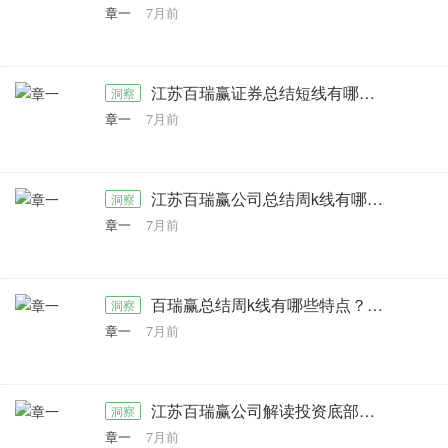
章一
7月前
江苏百瑞赢证券总结短线有哪些要点？
洞察
章一
7月前
江苏百瑞赢公司总结周k线有哪些要点？靠谱吗
洞察
章一
7月前
百瑞赢总结周k线有哪些特点？能不能投诉
洞察
章一
7月前
江苏百瑞赢公司解读投资底部有哪些形态？
洞察
章一
7月前