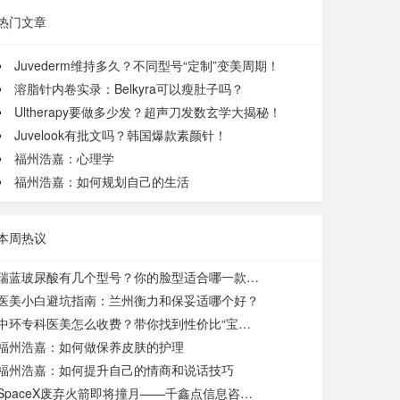
热门文章
Juvederm维持多久？不同型号“定制”变美周期！
溶脂针内卷实录：Belkyra可以瘦肚子吗？
Ultherapy要做多少发？超声刀发数玄学大揭秘！
Juvelook有批文吗？韩国爆款素颜针！
福州浩嘉：心理学
福州浩嘉：如何规划自己的生活
本周热议
瑞蓝玻尿酸有几个型号？你的脸型适合哪一款“魔法针”？
医美小白避坑指南：兰州衡力和保妥适哪个好？
中环专科医美怎么收费？带你找到性价比“宝藏项目”！
福州浩嘉：如何做保养皮肤的护理
福州浩嘉：如何提升自己的情商和说话技巧
SpaceX废弃火箭即将撞月——千鑫点信息咨询服务公司