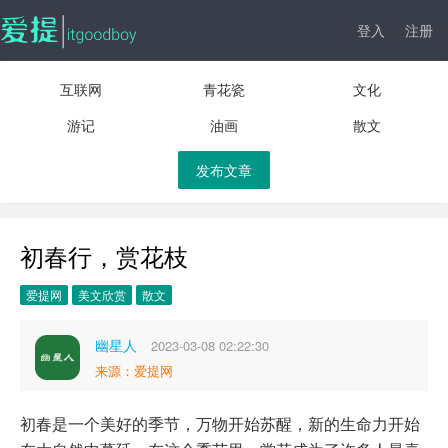
登入
注册
互联网
青花瓷
文化
游记
油画
散文
发布文章
初春行，赏花枝
爱提网
美文欣赏
散文
幽星人
2023-03-08 02:22:30
来源：爱提网
初春是一个美好的季节，万物开始苏醒，新的生命力开始