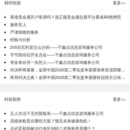
财经快报
更多>>
香港贵金属开户靠谱吗？选正规贵金属交易平台看准AA类牌照
服务至上
严谨细致的服务
经验与分析
200吉瓦时是怎么分的——千鑫点信息咨询服务公司
字节跳动召开全员会——千鑫点信息咨询服务公司
资金来自另一实控人——千鑫点信息咨询服务公司
对决即将落幕，金荣中国2026第二季实盘争霸赛谁将登顶荣耀之巅？
终局对决之夜！金荣中国2026第二季实盘争霸赛桂冠得主尘埃落定
科技新闻
更多>>
五人共治下无控股股东——千鑫点信息咨询服务公司
高级体检贵在哪些方面？预见未来健康危机！
达必妥和脱敏治疗有区别吗？皮肤救星是哪个？