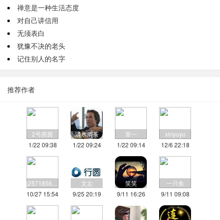
禅意是一种生活态度
对自己讲信用
无须表白
犹豫不决的老头
记住别人的名字
推荐作者
2号茜茜
淡水清茶
章一
xinyuyu
1/22 09:38
1/22 09:24
1/22 09:14
12/6 22:18
j2571856675
文厷
笑笑
一只鱼
10/27 15:54
9/25 20:19
9/11 16:26
9/11 09:08