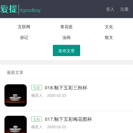
登入
注册
互联网
青花瓷
文化
游记
油画
散文
发布文章
最新文章
018.釉下五彩三秋杯
五彩
幽星人
2025-02-23
017.釉下五彩梅花图杯
五彩
幽星人
2025-02-23