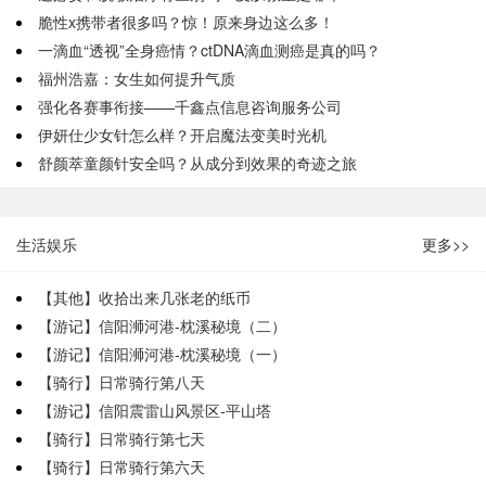
脆性x携带者很多吗？惊！原来身边这么多！
一滴血“透视”全身癌情？ctDNA滴血测癌是真的吗？
福州浩嘉：女生如何提升气质
强化各赛事衔接——千鑫点信息咨询服务公司
伊妍仕少女针怎么样？开启魔法变美时光机
舒颜萃童颜针安全吗？从成分到效果的奇迹之旅
生活娱乐
更多>>
【其他】收拾出来几张老的纸币
【游记】信阳浉河港-枕溪秘境（二）
【游记】信阳浉河港-枕溪秘境（一）
【骑行】日常骑行第八天
【游记】信阳震雷山风景区-平山塔
【骑行】日常骑行第七天
【骑行】日常骑行第六天