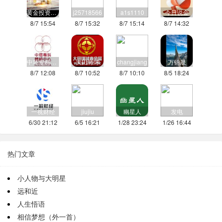
黄金投资理财
j25718566
a1s1110
今日说金
8/7 15:54
8/7 15:32
8/7 15:14
8/7 14:32
中环专科体检中心
大田环球
changjiang
万锦晟
8/7 12:08
8/7 10:52
8/7 10:10
8/5 18:24
一视财经
jiujiu
幽星人
发电
6/30 21:12
6/5 16:21
1/28 23:24
1/26 16:44
热门文章
小人物与大明星
远和近
人生悟语
相信梦想（外一首）