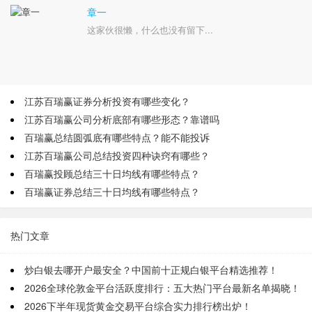
章一
这家伙很懒，什么也没有留下...
江苏百瑞赢证券分析投资有哪些变化？
江苏百瑞赢公司分析底部有哪些形态？靠谱吗
百瑞赢总结圆弧底有哪些特点？能不能投诉
江苏百瑞赢公司总结投资四种诀窍有哪些？
百瑞赢投顾总结三十日均线有哪些特点？
百瑞赢证券总结三十日均线有哪些特点？
热门文章
炒白银去哪开户最安全？中国前十正规白银平台精选推荐！
2026全球伦敦金平台活跃度排行：五大热门平台最新名单揭晓！
2026下半年现货黄金交易平台综合实力排行榜出炉！