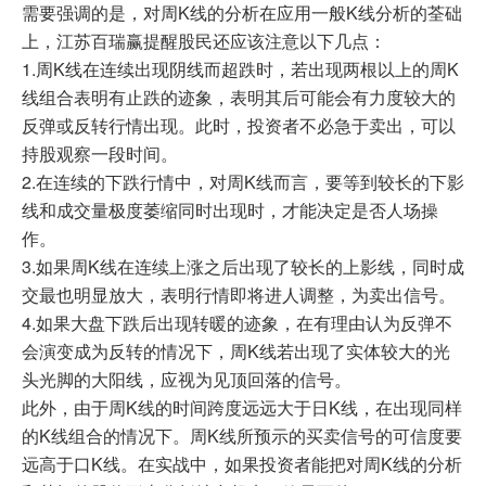
需要强调的是，对周K线的分析在应用一般K线分析的荃础
上，江苏百瑞赢提醒股民还应该注意以下几点：
1.周K线在连续出现阴线而超跌时，若出现两根以上的周K
线组合表明有止跌的迹象，表明其后可能会有力度较大的
反弹或反转行情出现。此时，投资者不必急于卖出，可以
持股观察一段时间。
2.在连续的下跌行情中，对周K线而言，要等到较长的下影
线和成交量极度萎缩同时出现时，才能决定是否人场操
作。
3.如果周K线在连续上涨之后出现了较长的上影线，同时成
交最也明显放大，表明行情即将进人调整，为卖出信号。
4.如果大盘下跌后出现转暖的迹象，在有理由认为反弹不
会演变成为反转的情况下，周K线若出现了实体较大的光
头光脚的大阳线，应视为见顶回落的信号。
此外，由于周K线的时间跨度远远大于日K线，在出现同样
的K线组合的情况下。周K线所预示的买卖信号的可信度要
远高于口K线。在实战中，如果投资者能把对周K线的分析